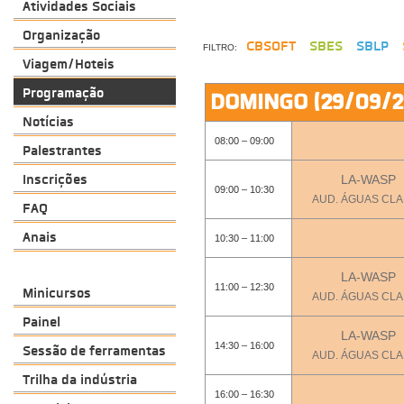
Atividades Sociais
Organização
CBSOFT
SBES
SBLP
FILTRO:
Viagem/Hoteis
Programação
DOMINGO (29/09/2
Notícias
08:00 – 09:00
Palestrantes
Inscrições
LA-WASP
09:00 – 10:30
AUD. ÁGUAS CL
FAQ
Anais
10:30 – 11:00
LA-WASP
11:00 – 12:30
Minicursos
AUD. ÁGUAS CL
Painel
LA-WASP
14:30 – 16:00
Sessão de ferramentas
AUD. ÁGUAS CL
Trilha da indústria
16:00 – 16:30