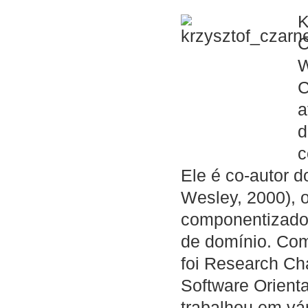
K
C
W
C
a
d
c
Ele é co-autor d
Wesley, 2000), 
componentizado 
de domínio. Com
foi Research Ch
Software Orient
trabalhou em vár