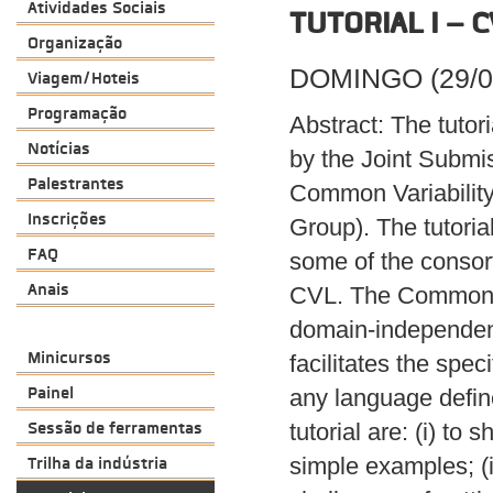
Atividades Sociais
TUTORIAL I –
Organização
DOMINGO (29/09
Viagem/Hoteis
Programação
Abstract: The tutor
Notícias
by the Joint Submi
Palestrantes
Common Variabilit
Inscrições
Group). The tutori
FAQ
some of the consor
Anais
CVL. The Common Va
domain-independent 
Minicursos
facilitates the spec
Painel
any language defi
Sessão de ferramentas
tutorial are: (i) t
Trilha da indústria
simple examples; (i