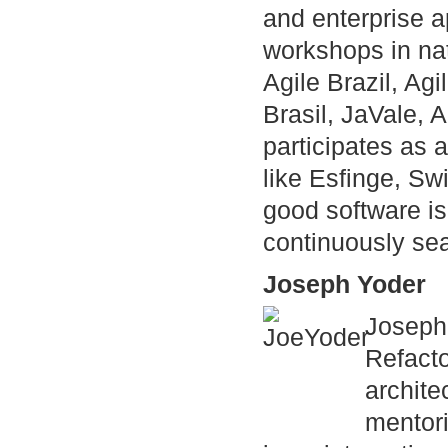
and enterprise a
workshops in nat
Agile Brazil, Ag
Brasil, JaVale,
participates as 
like Esfinge, S
good software is
continuously sea
Joseph Yoder
Joseph 
Refacto
archite
mentori