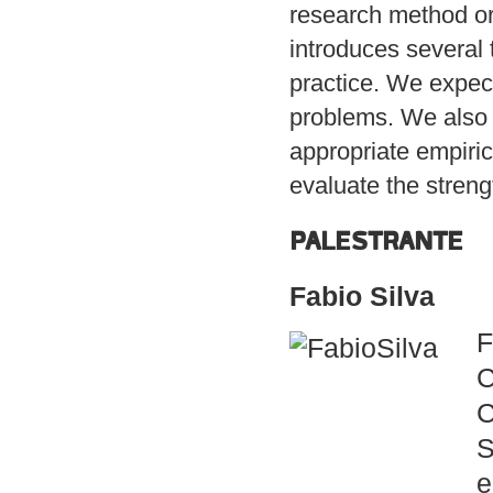
research method or
introduces several t
practice. We expect
problems. We also 
appropriate empiric
evaluate the stren
PALESTRANTE
Fabio Silva
F
C
C
S
e