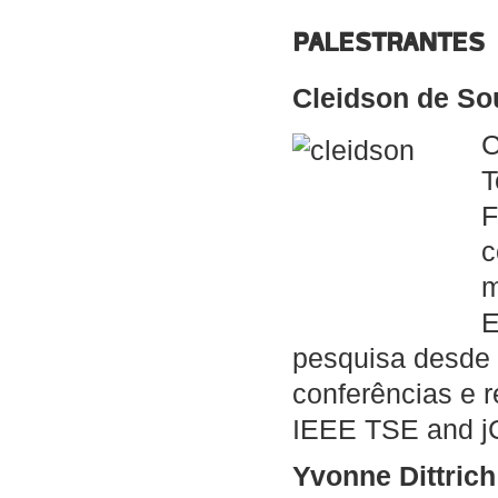
PALESTRANTES
Cleidson de So
C
T
F
c
m
E
pesquisa desde 
conferências e 
IEEE TSE and 
Yvonne Dittrich