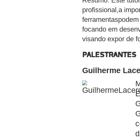
Resumo: Este tutori
profissional,a imp
ferramentaspodem a
focando em desenvo
visando expor de f
PALESTRANTES
Guilherme Lac
M
E
G
G
c
d