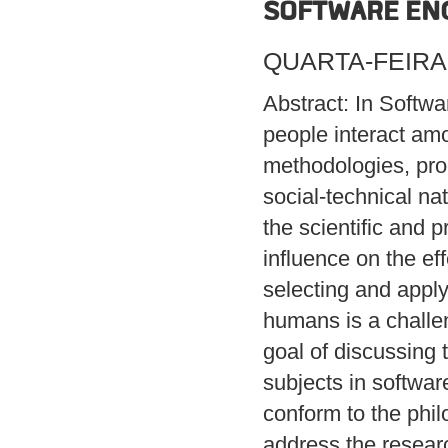
SOFTWARE ENG
QUARTA-FEIRA (0
Abstract: In Softwa
people interact amo
methodologies, proc
social-technical na
the scientific and 
influence on the ef
selecting and apply
humans is a challeng
goal of discussing
subjects in softwa
conform to the phi
address the resear