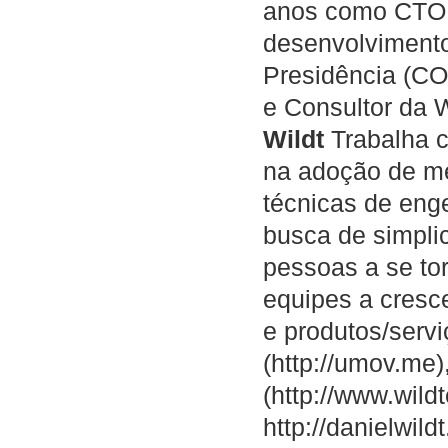
anos como CTO 
desenvolvimento
Presidência (CO
e Consultor da 
Wildt
Trabalha 
na adoção de me
técnicas de eng
busca de simpli
pessoas a se to
equipes a cresc
e produtos/serv
(http://umov.me)
(http://www.wild
http://danielwild