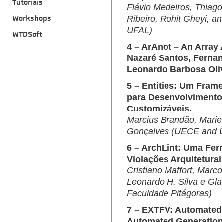
Tutoriais
Flávio Medeiros, Thiago
Workshops
Ribeiro, Rohit Gheyi, 
UFAL)
WTDSoft
4 – ArAnot – An Array
Nazaré Santos, Ferna
Leonardo Barbosa Oli
5 – Entities: Um Fra
para Desenvolvimento
Customizáveis.
Marcius Brandão, Mariel
Gonçalves (UECE and 
6 – ArchLint: Uma Fer
Violações Arquitetura
Cristiano Maffort, Marco
Leonardo H. Silva e Gl
Faculdade Pitágoras)
7 – EXTFV: Automated
Automated Generation o