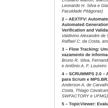
Cristiano Maffort, Marco
Leonardo H. Silva e Gl
Faculdade Pitágoras)
2 – AEXTFV: Automate
Automated Generation o
Verification and Valid
Valdivino Alexandre de S
Raffael C. da Costa, an
3 – Flow Tracking: Um
vazamento de informaç
Bruno R. Silva, Fernand
e Antônio A. F. Loureir
4 – SCRUMMPS 2.0 – A
para Scrum e MPS.BR
Anderson A. de Carvalh
Costa, Thiago Cavalcan
SWFACTORY e UFMG)
5 – TopicViewer: Eval