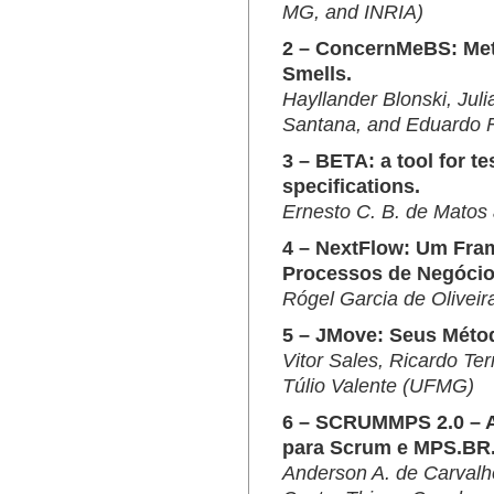
MG, and INRIA)
2 – ConcernMeBS: Met
Smells.
Hayllander Blonski, Jul
Santana, and Eduardo 
3 – BETA: a tool for t
specifications.
Ernesto C. B. de Matos
4 – NextFlow: Um Fr
Processos de Negócio
Rógel Garcia de Olivei
5 – JMove: Seus Méto
Vitor Sales, Ricardo Te
Túlio Valente (UFMG)
6 – SCRUMMPS 2.0 – A
para Scrum e MPS.BR
Anderson A. de Carvalh