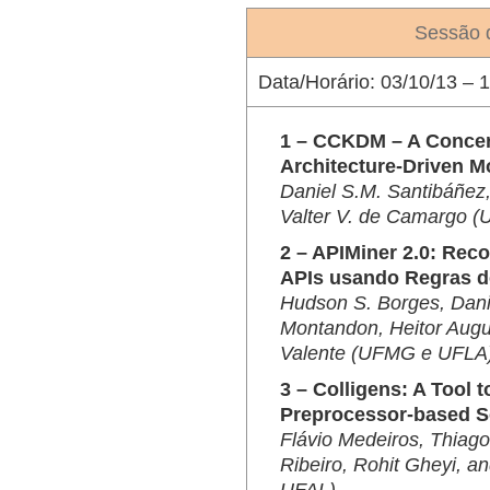
Sessão 
Data/Horário:
03/10/13 – 1
1 – CCKDM – A Concern
Architecture-Driven M
Daniel S.M. Santibáñez,
Valter V. de Camargo 
2 – APIMiner 2.0: Re
APIs usando Regras d
Hudson S. Borges, Danie
Montandon, Heitor Augu
Valente (UFMG e UFLA
3 – Colligens: A Tool 
Preprocessor-based So
Flávio Medeiros, Thiago
Ribeiro, Rohit Gheyi, 