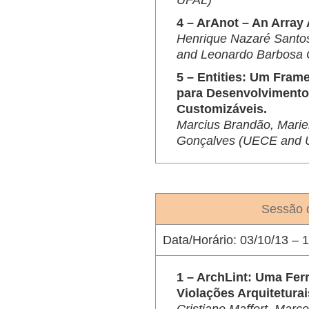
UFAL)
4 – ArAnot – An Array
Henrique Nazaré Santos
and Leonardo Barbosa 
5 – Entities: Um Fra
para Desenvolvimento
Customizáveis.
Marcius Brandão, Mariel
Gonçalves (UECE and 
Sessão 
Data/Horário:
03/10/13 – 1
1 – ArchLint: Uma Fer
Violações Arquitetura