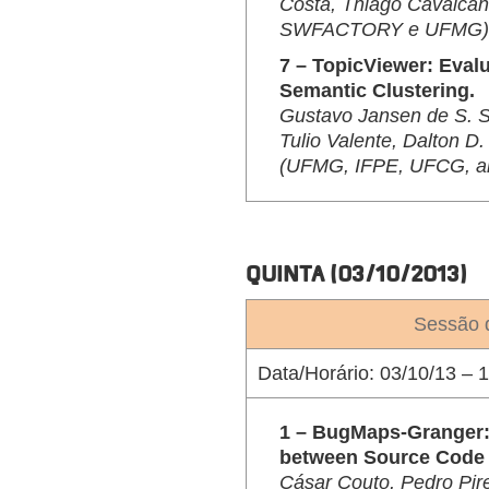
Costa, Thiago Cavalcan
SWFACTORY e UFMG)
7 – TopicViewer: Eval
Semantic Clustering.
Gustavo Jansen de S. S
Tulio Valente, Dalton D.
(UFMG, IFPE, UFCG, a
QUINTA (03/10/2013)
Sessão 
Data/Horário:
03/10/13 – 1
1 – BugMaps-Granger: 
between Source Code 
Cásar Couto, Pedro Pire