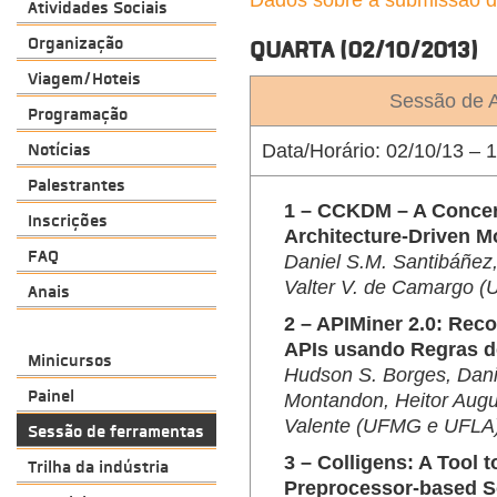
Dados sobre a submissão d
Atividades Sociais
Organização
QUARTA (02/10/2013)
Viagem/Hoteis
Sessão de A
Programação
Notícias
Data/Horário:
02/10/13 – 1
Palestrantes
1 – CCKDM – A Concern
Inscrições
Architecture-Driven M
FAQ
Daniel S.M. Santibáñez,
Valter V. de Camargo 
Anais
2 – APIMiner 2.0: Re
APIs usando Regras d
Minicursos
Hudson S. Borges, Danie
Painel
Montandon, Heitor Augu
Valente (UFMG e UFLA
Sessão de ferramentas
3 – Colligens: A Tool 
Trilha da indústria
Preprocessor-based So