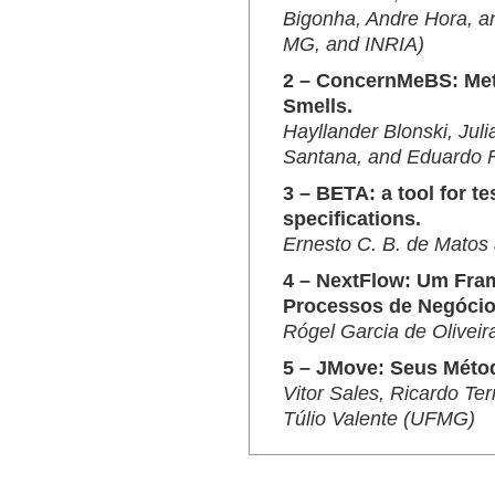
Bigonha, Andre Hora, a
MG, and INRIA)
2 – ConcernMeBS: Met
Smells.
Hayllander Blonski, Jul
Santana, and Eduardo 
3 – BETA: a tool for t
specifications.
Ernesto C. B. de Matos
4 – NextFlow: Um Fr
Processos de Negócio
Rógel Garcia de Olivei
5 – JMove: Seus Méto
Vitor Sales, Ricardo Te
Túlio Valente (UFMG)