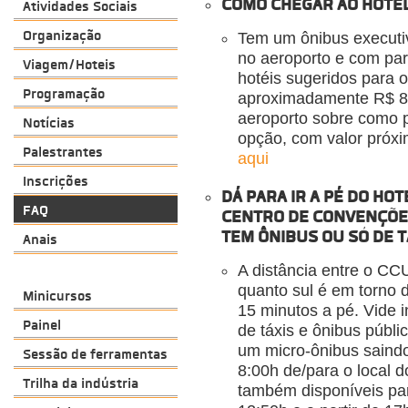
COMO CHEGAR AO HOTEL
Atividades Sociais
Organização
Tem um ônibus executi
no aeroporto e com pa
Viagem/Hoteis
hotéis sugeridos para 
Programação
aproximadamente R$ 8,
aeroporto sobre como p
Notícias
opção, com valor próxi
Palestrantes
aqui
Inscrições
DÁ PARA IR A PÉ DO HO
FAQ
CENTRO DE CONVENÇÕE
TEM ÔNIBUS OU SÓ DE T
Anais
A distância entre o CCU
quanto sul é em torno 
Minicursos
15 minutos a pé. Vide
Painel
de táxis e ônibus públi
um micro-ônibus saindo
Sessão de ferramentas
8:00h de/para o local 
Trilha da indústria
também disponíveis par