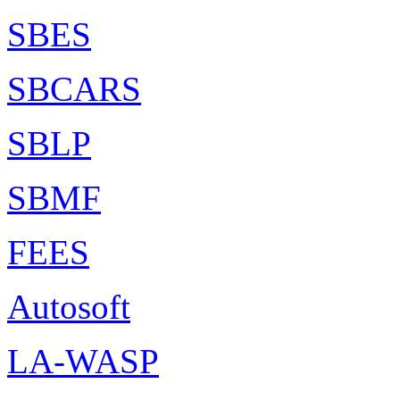
SBES
SBCARS
SBLP
SBMF
FEES
Autosoft
LA-WASP